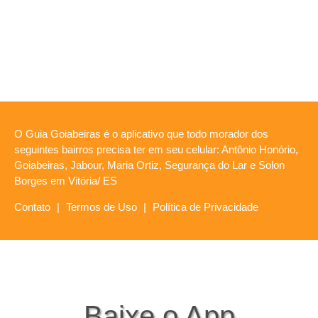
O Guia Goiabeiras é o aplicativo que todo morador dos
seguintes bairros precisa ter em seu celular: Antônio Honório,
Goiabeiras, Jabour, Maria Ortiz, Segurança do Lar e Solon
Borges em Vitória/ ES
Contato
|
Termos de Uso
|
Política de Privacidade
Baixe o App