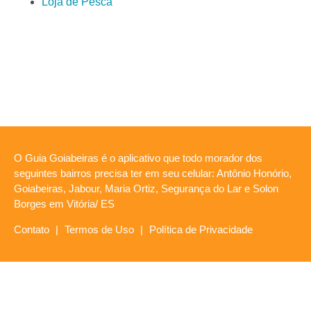
Loja de Pesca
O Guia Goiabeiras é o aplicativo que todo morador dos
seguintes bairros precisa ter em seu celular: Antônio Honório,
Goiabeiras, Jabour, Maria Ortiz, Segurança do Lar e Solon
Borges em Vitória/ ES
Contato
|
Termos de Uso
|
Política de Privacidade