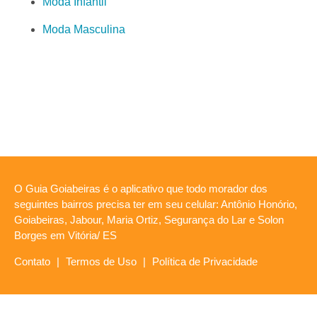
Moda Infantil
Moda Masculina
O Guia Goiabeiras é o aplicativo que todo morador dos
seguintes bairros precisa ter em seu celular: Antônio Honório,
Goiabeiras, Jabour, Maria Ortiz, Segurança do Lar e Solon
Borges em Vitória/ ES
Contato
|
Termos de Uso
|
Política de Privacidade