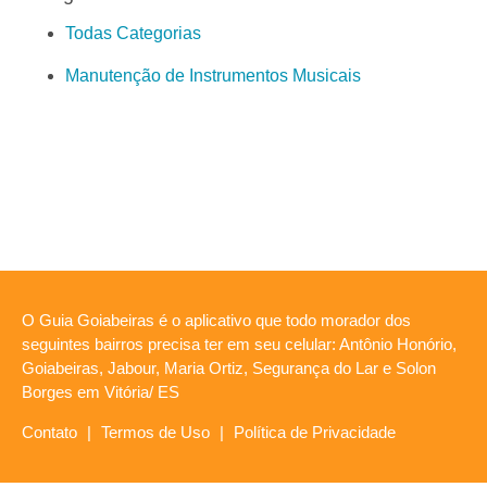
Todas Categorias
Manutenção de Instrumentos Musicais
O Guia Goiabeiras é o aplicativo que todo morador dos
seguintes bairros precisa ter em seu celular: Antônio Honório,
Goiabeiras, Jabour, Maria Ortiz, Segurança do Lar e Solon
Borges em Vitória/ ES
Contato
|
Termos de Uso
|
Política de Privacidade