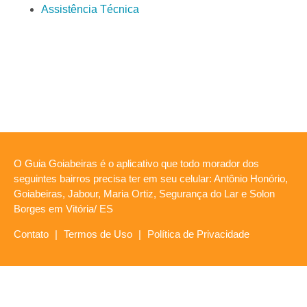
Assistência Técnica
O Guia Goiabeiras é o aplicativo que todo morador dos
seguintes bairros precisa ter em seu celular: Antônio Honório,
Goiabeiras, Jabour, Maria Ortiz, Segurança do Lar e Solon
Borges em Vitória/ ES
Contato
|
Termos de Uso
|
Política de Privacidade