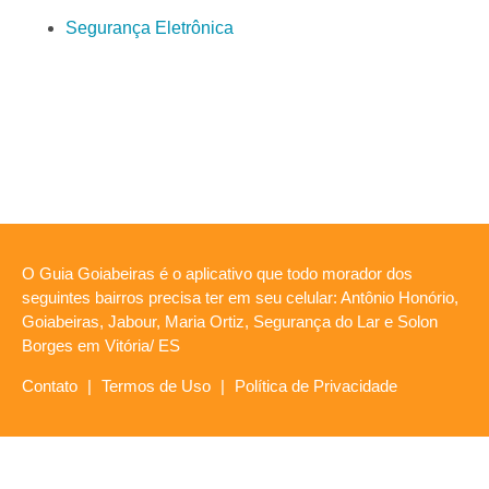
Segurança Eletrônica
O Guia Goiabeiras é o aplicativo que todo morador dos
seguintes bairros precisa ter em seu celular: Antônio Honório,
Goiabeiras, Jabour, Maria Ortiz, Segurança do Lar e Solon
Borges em Vitória/ ES
Contato
|
Termos de Uso
|
Política de Privacidade