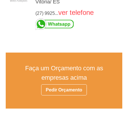
Vitória/ ES
ver telefone
(27) 9925...
Faça um Orçamento com as
empresas acima
Pedir Orçamento