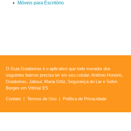
Móveis para Escritório
O Guia Goiabeiras é o aplicativo que todo morador dos
seguintes bairros precisa ter em seu celular: Antônio Honório,
Goiabeiras, Jabour, Maria Ortiz, Segurança do Lar e Solon
Borges em Vitória/ ES
Contato
|
Termos de Uso
|
Política de Privacidade