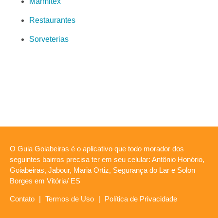
Marmitex
Restaurantes
Sorveterias
O Guia Goiabeiras é o aplicativo que todo morador dos
seguintes bairros precisa ter em seu celular: Antônio Honório,
Goiabeiras, Jabour, Maria Ortiz, Segurança do Lar e Solon
Borges em Vitória/ ES
Contato
|
Termos de Uso
|
Política de Privacidade