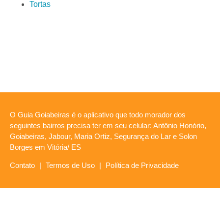
Tortas
O Guia Goiabeiras é o aplicativo que todo morador dos
seguintes bairros precisa ter em seu celular: Antônio Honório,
Goiabeiras, Jabour, Maria Ortiz, Segurança do Lar e Solon
Borges em Vitória/ ES
Contato
|
Termos de Uso
|
Política de Privacidade