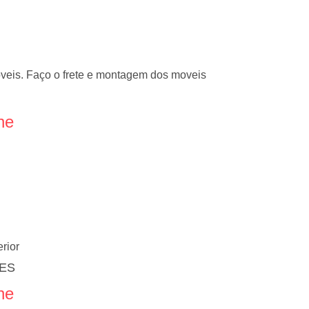
eis. Faço o frete e montagem dos moveis
ne
erior
 ES
ne