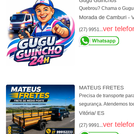
Gugu Guinchos
Quebrou? Chama o Gugu 
Morada de Camburi - V
ver telefo
(27) 9951...
MATEUS FRETES
Precisa de transporte p
segurança. Atendemos tod
Vitória/ ES
ver telefo
(27) 9991...