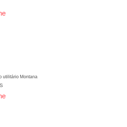
ne
 utilitário Montana
ES
ne