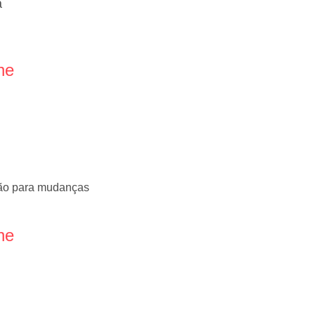
a
ne
ão para mudanças
ne